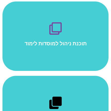
ניהול מוסדות אקדמיים
ניהול ובקרת קורסים, ניהול ומעקב קבלת דיפולמה
אירופאית,שיבוץ כיתות לימוד, בקרת הכנת ציוד למעבדות,
הזמנת ציוד לקורסים כולל בקרת מלאי קיים של הציוד הנדרש.
תוכנת ניהול למוסדות לימוד
למידע נוסף
מודולים שפיתחנו
בתוכנת אתגרית קיימים מודולים מגוונים בהתאם לתחום
התעסוקתי של האירגון. המודולים מאופיינים בגמישות
ובפתיחות המאפשרות התאמה אופטימלית לצרכים משתנים