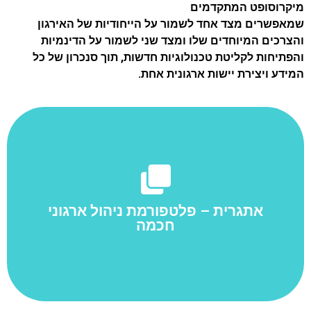
מיקרוסופט המתקדמים
שמאפשרים מצד אחד לשמור על הייחודיות של האירגון
והצרכים המיוחדים שלו ומצד שני לשמור על הדינמיות
והפתיחות לקליטת טכנולוגיות חדשות, תוך סנכרון של כל
המידע ויצירת יישות ארגונית אחת.
תחום התעשייה והייצור
תוכנת אתגרית מסייעת בניהול המפעל ונותנת פיתרון
אופטימלי וגמיש המותאם לייחודיות של כל מפעל ולצרכים
אתגרית – פלטפורמת ניהול ארגוני
המשתנים שלו.
חכמה
למידע נוסף