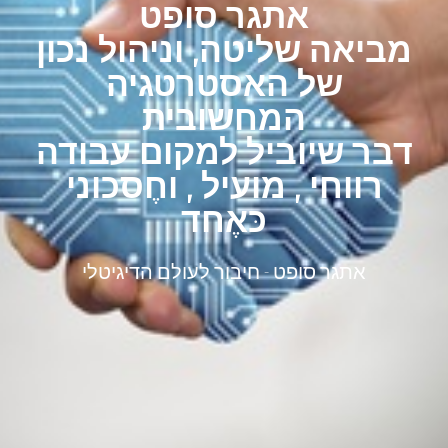
אתגר סופט
מביאה שליטה, וניהול נכון
של האסטרטגיה
המחשובית
דבר שיוביל למקום עבודה
רווחי , מועיל , וחֶסכוני
כּאֶחד
אתגר סופט - חיבור לעולם הדיגיטלי