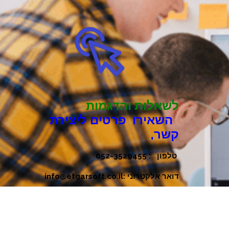
לשאלות והדגמות
השאירו פרטים ליצירת
קשר,
טלפון : 052-3529455
דואר אלקטרוני :info@etgarsoft.co.il