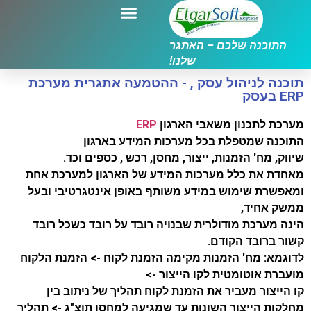
התוכנה שלכם – האתגר
שלנו!
תוכנה לניהול עסק , - ההטמעה אתגרית מערכת
ERP בעסק
מערכת לתכנון משאבי הארגון
ERP
התוכנה שמטפלת בכל מערכות המידע בארגון
שיווק, מח' הזמנות, ייצור, מחסן, רכש , כספים וכד.
מאחדת את כלל מערכות המידע של הארגון למערכת אחת
ומאפשרת שימוש במידע משותף באופן אינטגרטיבי ובעל
ממשק אחיד,
הינה מערכת מודולרית שבנויה רובד על רובד כשכל רובד
קשור ברובד הקודם.
לדוגמא: מח' הזמנות מקימה הזמנת לקוח -> הזמנת הלקוח
מועברת אוטומטית לקו הייצור ->
קו הייצור מעביר את הזמנת לקוח תהליך של ניתוב בין
מחלקות הייצור השונות עד שמגיעה למחסן תוצ"ג -> תהליך