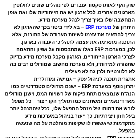
שוק ואף לאותו סקטור עובדים לפי נוהלים שונים לחלוטין
מארגונים אחרים. לכל ארגון יש את הייחודיות שלו ואת אופן
המחשבה שלו באיך צריך לנהל מערכת מידע.
היתרון של
מערכת ERP
– בא לידי ביטוי בכך שהארגון לא
צריך להתאים את עצמו לשיטת העבודה של התוכנה, אלא
התוכנה מתאימה את עצמה לתהליכי העבודה בארגון.
לכן, במערכות ERP כאלו שמתבססות על אפיון והתאמה
לצרכי הארגון הייחודיים, הארגון מקבל מערכת מידע בדיוק
שתפורה למידותיו, ולא מערכת מחשוב שמודולים רבים בה
לא רלוונטיים ולכן גם לא פעילים
אתגרית תוכנה לניהול עסק – גמישה ומודולרית
יתרון נוסף במערכת ERP – ישנם מודולים סטנדרטיים כמו
הנה"ח שנמצאים תחת פיקוח של רשויות המס, וישנן מודולים
מאד דינאמיים ומשתנים כמו תהליך הקו ייצור – כל מפעל
לובש את דמותו של מנהל המפעל שלו, ככל שהמנהל יותר
בעל חזון ויצירתיות, כך ייעזר בניהול במערכות מידע
מתקדמות שיאשפרו לו שקיפות מוחלטת על מה שנעשה
במפעל.