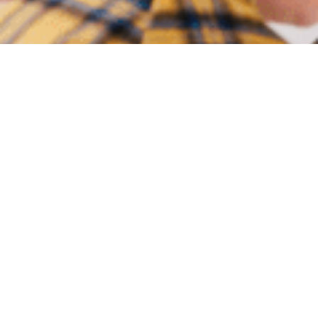
לשאלות והדגמות
השאירו פרטים ליצירת
קשר,
טלפון : 052-3529455
דואר אלקטרוני :info@etgarsoft.co.il